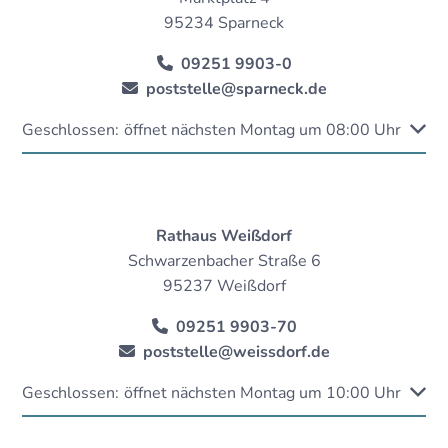
95234 Sparneck
09251 9903-0
poststelle@sparneck.de
Klicken, um weitere Öffnungs- oder Schließzeiten auszubl
Geschlossen:
öffnet nächsten Montag um 08:00 Uhr
Rathaus Weißdorf
Schwarzenbacher Straße 6
95237 Weißdorf
09251 9903-70
poststelle@weissdorf.de
Klicken, um weitere Öffnungs- oder Schließzeiten auszubl
Geschlossen:
öffnet nächsten Montag um 10:00 Uhr